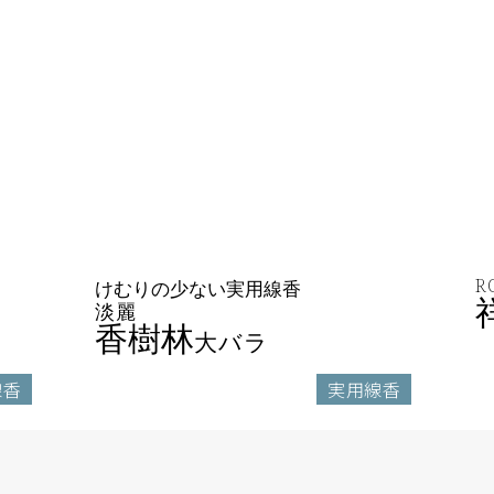
R
けむりの少ない実用線香
淡麗
香樹林
大バラ
線香
実用線香